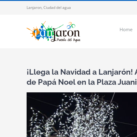
Saltar
Lanjaron, Ciudad del agua
al
contenido
Home
¡Llega la Navidad a Lanjarón! 
de Papá Noel en la Plaza Juan
Ver
imagen
más
grande