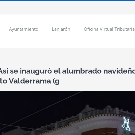
Ayuntamiento
Lanjarón
Oficina Virtual Tributaria
Así se inauguró el alumbrado navideño,
ito Valderrama (g