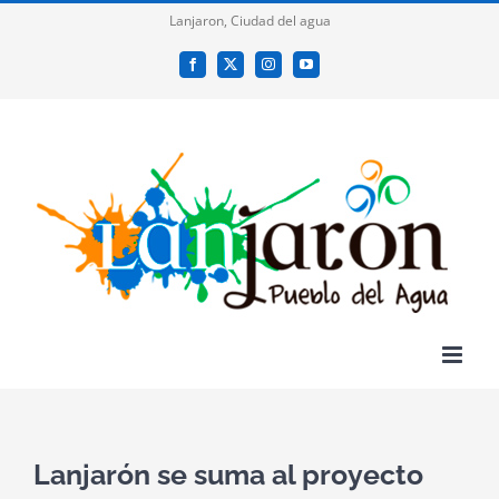
Saltar
Lanjaron, Ciudad del agua
al
Facebook
X
Instagram
YouTube
contenido
Lanjarón se suma al proyecto