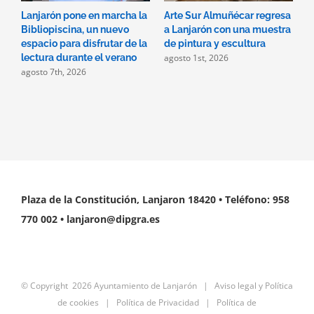
Lanjarón pone en marcha la
Arte Sur Almuñécar regresa
L
Bibliopiscina, un nuevo
a Lanjarón con una muestra
d
espacio para disfrutar de la
de pintura y escultura
e
agosto 1st, 2026
lectura durante el verano
i
agosto 7th, 2026
s
a
j
Plaza de la Constitución, Lanjaron 18420 • Teléfono: 958
770 002 • lanjaron@dipgra.es
© Copyright
2026 Ayuntamiento de Lanjarón |
Aviso legal y Política
de cookies
|
Política de Privacidad
|
Política de