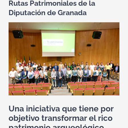
Rutas Patrimoniales de la
Diputación de Granada
Ver
imagen
más
grande
Una iniciativa que tiene por
objetivo transformar
el rico
patrimonio arqueológico,