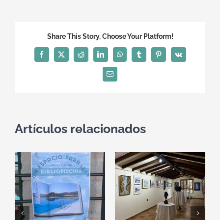
Share This Story, Choose Your Platform!
Facebook
X
Reddit
LinkedIn
WhatsApp
Tumblr
Pinterest
Vk
Correo
electrónico
Artículos relacionados