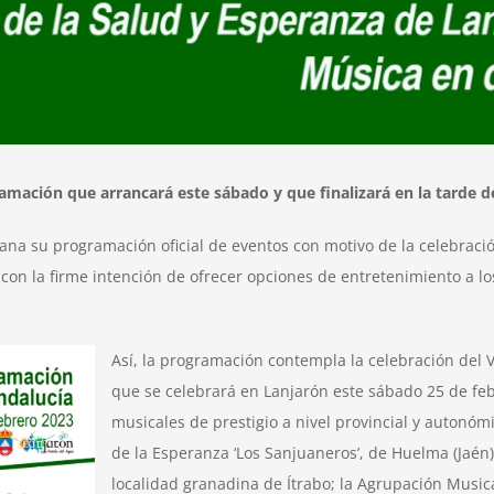
ramación que arrancará este sábado y que finalizará en la tarde d
a su programación oficial de eventos con motivo de la celebración
n la firme intención de ofrecer opciones de entretenimiento a los v
Así, la programación contempla la celebración del
que se celebrará en Lanjarón este sábado 25 de feb
musicales de prestigio a nivel provincial y autonó
de la Esperanza ‘Los Sanjuaneros’, de Huelma (Jaén)
localidad granadina de Ítrabo; la Agrupación Musica