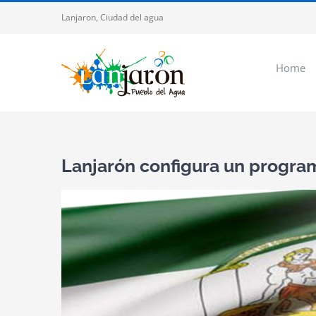
Saltar
Lanjaron, Ciudad del agua
al
contenido
Home
Lanjarón configura un program
Ver
imagen
más
grande