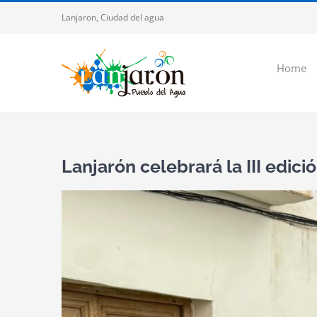
Saltar
Lanjaron, Ciudad del agua
al
contenido
Home
Lanjarón celebrará la III edici
Ver
imagen
más
grande