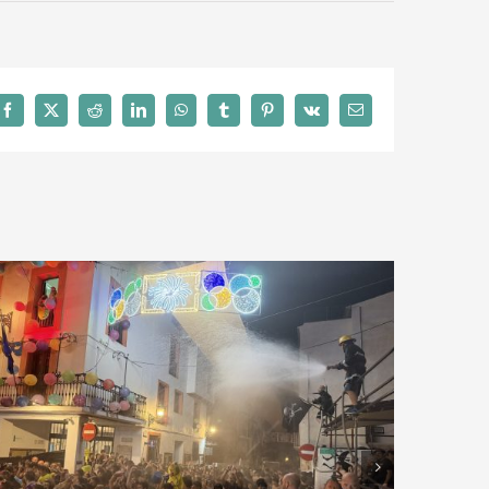
Facebook
X
Reddit
LinkedIn
WhatsApp
Tumblr
Pinterest
Vk
Correo
electrónico