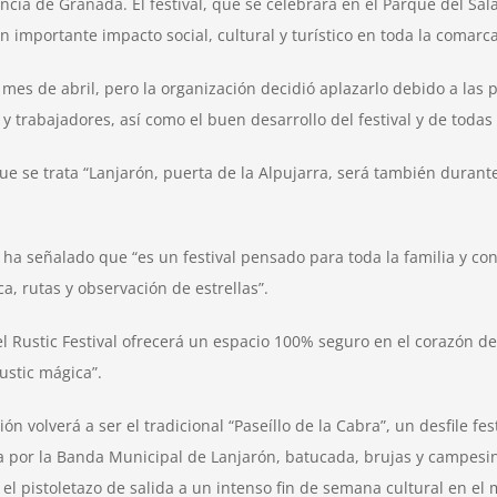
incia de Granada. El festival, que se celebrará en el Parque del Sa
 importante impacto social, cultural y turístico en toda la comarca
 mes de abril, pero la organización decidió aplazarlo debido a las
 y trabajadores, así como el buen desarrollo del festival y de toda
que se trata “Lanjarón, puerta de la Alpujarra, será también duran
o, ha señalado que “es un festival pensado para toda la familia y
a, rutas y observación de estrellas”.
 “el Rustic Festival ofrecerá un espacio 100% seguro en el corazón 
ustic mágica”.
olverá a ser el tradicional “Paseíllo de la Cabra”, un desfile fest
or la Banda Municipal de Lanjarón, batucada, brujas y campesin
 el pistoletazo de salida a un intenso fin de semana cultural en el