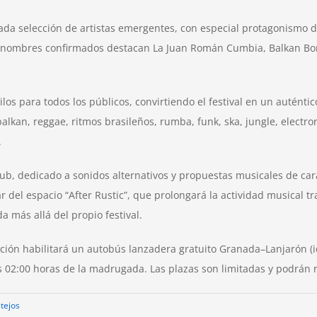
dada selección de artistas emergentes, con especial protagonismo d
 los nombres confirmados destacan La Juan Román Cumbia, Balkan Bo
os para todos los públicos, convirtiendo el festival en un auténtico
alkan, reggae, ritmos brasileños, rumba, funk, ska, jungle, electro
.
ub, dedicado a sonidos alternativos y propuestas musicales de car
r del espacio “After Rustic”, que prolongará la actividad musical tr
a más allá del propio festival.
ación habilitará un autobús lanzadera gratuito Granada–Lanjarón (id
s 02:00 horas de la madrugada. Las plazas son limitadas y podrán r
tejos