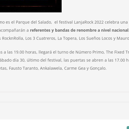
 es el Parque del Salado, el festival LanjaRock 2022 celebra una e
 acompañarán a
referentes y bandas de renombre a nivel nacional
os RocknRolla, Los 3 Cuatreros, La Topera, Los Sueños Locos y Maur
as a las 19.00 horas, llegará el turno de Número Primo, The Fixed Tr
bado día 30, último del festival, las puertas se abren a las 17.00 
retas, Fausto Taranto, Ankalawela, Carme Gea y Gonçalo.