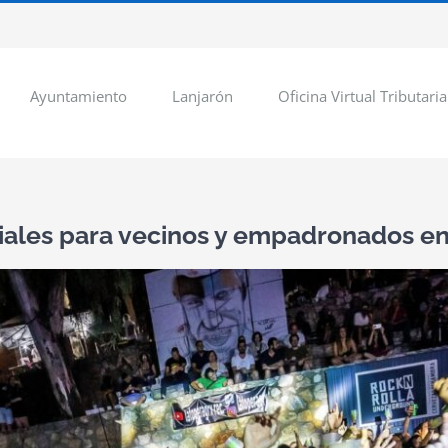
Ayuntamiento
Lanjarón
Oficina Virtual Tributaria
iales para vecinos y empadronados en L