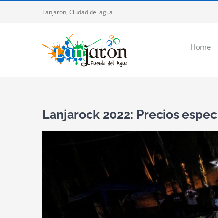
Saltar
Lanjaron, Ciudad del agua
al
contenido
Home
Lanjarock 2022: Precios espec
Ver
imagen
más
grande