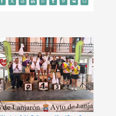
Facebook
X
Reddit
LinkedIn
WhatsApp
Tumblr
Pinterest
Vk
Correo
electrónico