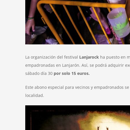
La organización del festival
Lanjarock
ha puesto en 
empadronadas en Lanjarón. Así, se podrá adquirir excl
sábado día 30
por solo 15 euros.
Este abono especial para vecinos y empadronados se 
localidad.