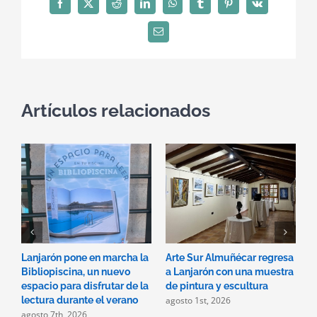
Facebook
X
Reddit
LinkedIn
WhatsApp
Tumblr
Pinterest
Vk
Correo
electrónico
Artículos relacionados
Lanjarón pone en marcha la
Arte Sur Almuñécar regresa
E
Bibliopiscina, un nuevo
a Lanjarón con una muestra
c
espacio para disfrutar de la
de pintura y escultura
R
agosto 1st, 2026
lectura durante el verano
M
agosto 7th, 2026
e