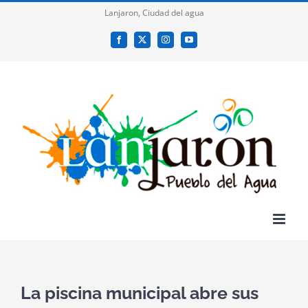
Saltar
Lanjaron, Ciudad del agua
al
Facebook
X
Instagram
YouTube
contenido
La piscina municipal abre sus