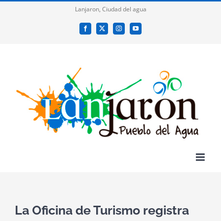
Saltar
Lanjaron, Ciudad del agua
al
Facebook
X
Instagram
YouTube
contenido
La Oficina de Turismo registra