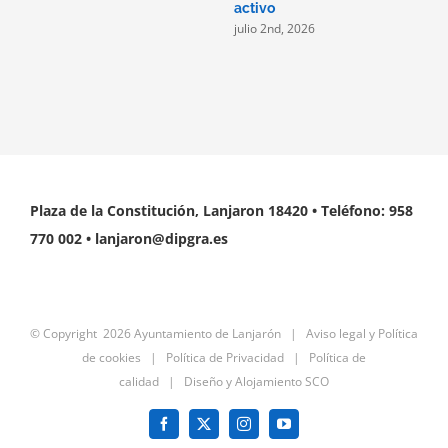
j
activo
julio 2nd, 2026
Plaza de la Constitución, Lanjaron 18420 • Teléfono: 958
770 002 • lanjaron@dipgra.es
© Copyright
2026 Ayuntamiento de Lanjarón |
Aviso legal y Política
de cookies
|
Política de Privacidad
|
Política de
calidad
|
Diseño y Alojamiento SCO
Facebook
X
Instagram
YouTube