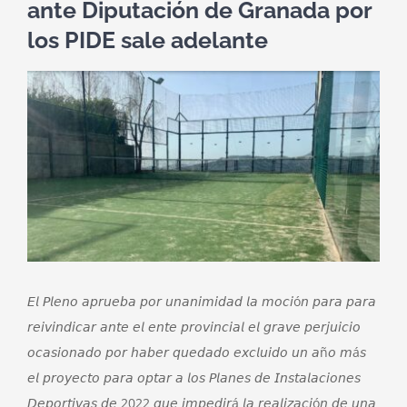
ante Diputación de Granada por
los PIDE sale adelante
Ver
imagen
más
grande
𝘌𝘭 𝘗𝘭𝘦𝘯𝘰 𝘢𝘱𝘳𝘶𝘦𝘣𝘢 𝘱𝘰𝘳 𝘶𝘯𝘢𝘯𝘪𝘮𝘪𝘥𝘢𝘥 𝘭𝘢 𝘮𝘰𝘤𝘪ó𝘯 𝘱𝘢𝘳𝘢 𝘱𝘢𝘳𝘢
𝘳𝘦𝘪𝘷𝘪𝘯𝘥𝘪𝘤𝘢𝘳 𝘢𝘯𝘵𝘦 𝘦𝘭 𝘦𝘯𝘵𝘦 𝘱𝘳𝘰𝘷𝘪𝘯𝘤𝘪𝘢𝘭 𝘦𝘭 𝘨𝘳𝘢𝘷𝘦 𝘱𝘦𝘳𝘫𝘶𝘪𝘤𝘪𝘰
𝘰𝘤𝘢𝘴𝘪𝘰𝘯𝘢𝘥𝘰 𝘱𝘰𝘳 𝘩𝘢𝘣𝘦𝘳 𝘲𝘶𝘦𝘥𝘢𝘥𝘰 𝘦𝘹𝘤𝘭𝘶𝘪𝘥𝘰 𝘶𝘯 𝘢ñ𝘰 𝘮á𝘴
𝘦𝘭 𝘱𝘳𝘰𝘺𝘦𝘤𝘵𝘰 𝘱𝘢𝘳𝘢 𝘰𝘱𝘵𝘢𝘳 𝘢 𝘭𝘰𝘴 𝘗𝘭𝘢𝘯𝘦𝘴 𝘥𝘦 𝘐𝘯𝘴𝘵𝘢𝘭𝘢𝘤𝘪𝘰𝘯𝘦𝘴
𝘋𝘦𝘱𝘰𝘳𝘵𝘪𝘷𝘢𝘴 𝘥𝘦 2022 𝘲𝘶𝘦 𝘪𝘮𝘱𝘦𝘥𝘪𝘳á 𝘭𝘢 𝘳𝘦𝘢𝘭𝘪𝘻𝘢𝘤𝘪ó𝘯 𝘥𝘦 𝘶𝘯𝘢