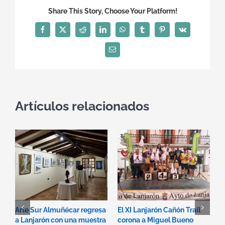
Share This Story, Choose Your Platform!
Facebook
X
Reddit
LinkedIn
WhatsApp
Tumblr
Pinterest
Vk
Correo
electrónico
Artículos relacionados
Arte Sur Almuñécar regresa
El XI Lanjarón Cañón Trail
L
a Lanjarón con una muestra
corona a Miguel Bueno
e