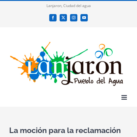
Saltar
Lanjaron, Ciudad del agua
al
Facebook
X
Instagram
YouTube
contenido
La moción para la reclamación