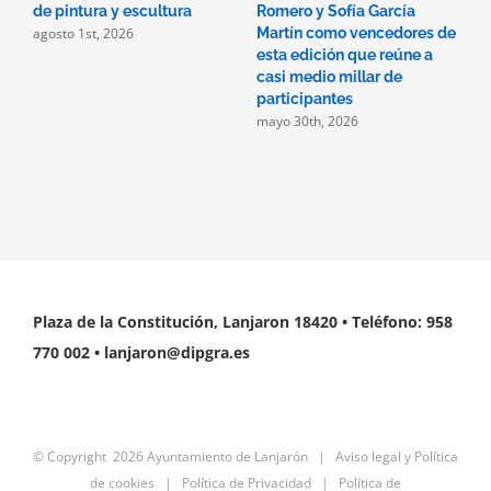
de pintura y escultura
Romero y Sofía García
d
agosto 1st, 2026
Martín como vencedores de
P
m
esta edición que reúne a
casi medio millar de
participantes
mayo 30th, 2026
Plaza de la Constitución, Lanjaron 18420 • Teléfono: 958
770 002 • lanjaron@dipgra.es
© Copyright
2026 Ayuntamiento de Lanjarón |
Aviso legal y Política
de cookies
|
Política de Privacidad
|
Política de