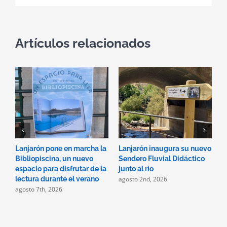
Artículos relacionados
Lanjarón pone en marcha la
Lanjarón inaugura su nuevo
A
Bibliopiscina, un nuevo
Sendero Fluvial Didáctico
a
espacio para disfrutar de la
junto al río
d
agosto 2nd, 2026
a
lectura durante el verano
agosto 7th, 2026