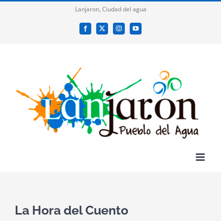
Saltar
Lanjaron, Ciudad del agua
al
Facebook
X
Instagram
YouTube
contenido
La Hora del Cuento