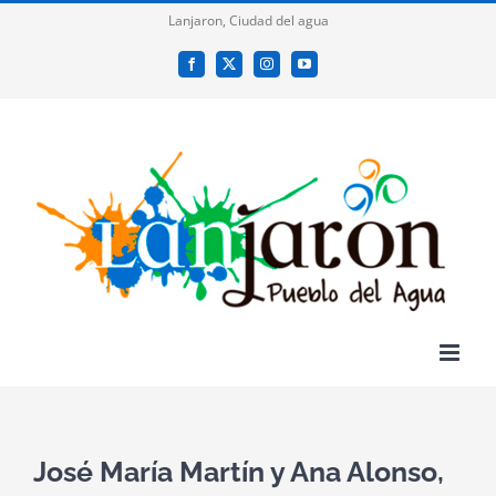
Saltar
Lanjaron, Ciudad del agua
al
Facebook
X
Instagram
YouTube
contenido
José María Martín y Ana Alonso,