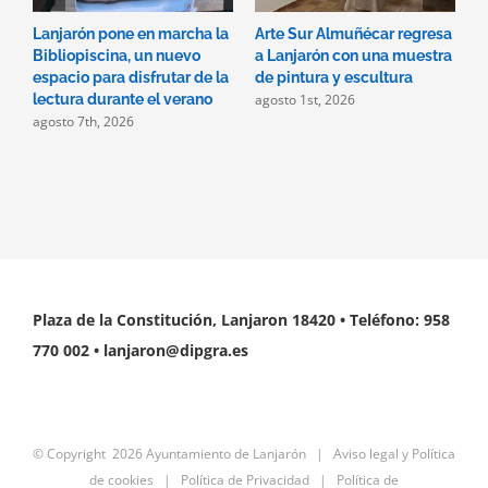
Lanjarón pone en marcha la
Arte Sur Almuñécar regresa
E
Bibliopiscina, un nuevo
a Lanjarón con una muestra
c
espacio para disfrutar de la
de pintura y escultura
R
agosto 1st, 2026
lectura durante el verano
M
agosto 7th, 2026
e
c
p
m
Plaza de la Constitución, Lanjaron 18420 • Teléfono: 958
770 002 • lanjaron@dipgra.es
© Copyright
2026 Ayuntamiento de Lanjarón |
Aviso legal y Política
de cookies
|
Política de Privacidad
|
Política de