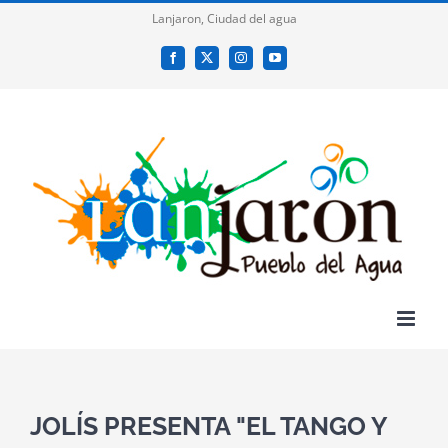
Saltar
Lanjaron, Ciudad del agua
al
Facebook
X
Instagram
YouTube
contenido
JOLÍS PRESENTA "EL TANGO Y