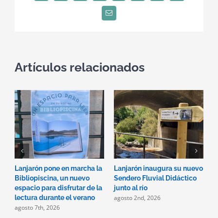
Correo
electrónico
Artículos relacionados
Lanjarón pone en marcha la
Lanjarón inaugura su nuevo
A
Bibliopiscina, un nuevo
Sendero Fluvial Didáctico
a
espacio para disfrutar de la
junto al río
d
agosto 2nd, 2026
a
lectura durante el verano
agosto 7th, 2026