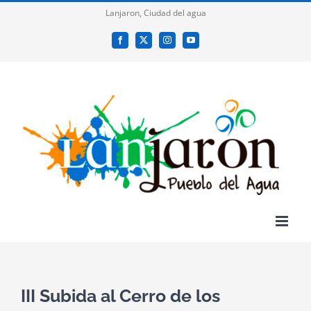
Saltar
Lanjaron, Ciudad del agua
al
Facebook
X
Instagram
YouTube
contenido
III Subida al Cerro de los