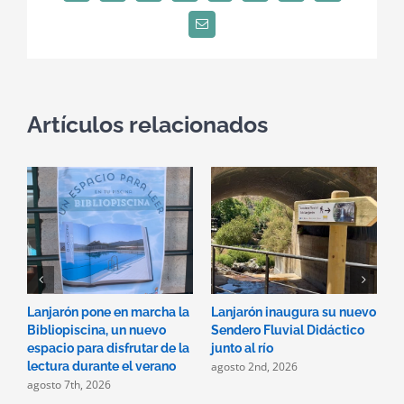
Correo
electrónico
Artículos relacionados
Lanjarón pone en marcha la
Lanjarón inaugura su nuevo
A
Bibliopiscina, un nuevo
Sendero Fluvial Didáctico
a
espacio para disfrutar de la
junto al río
d
agosto 2nd, 2026
a
lectura durante el verano
agosto 7th, 2026