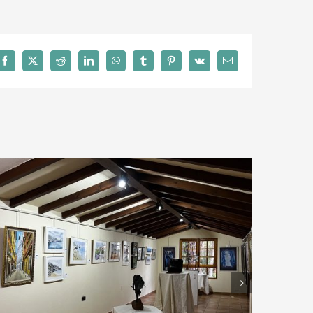
Facebook
X
Reddit
LinkedIn
WhatsApp
Tumblr
Pinterest
Vk
Correo
electrónico