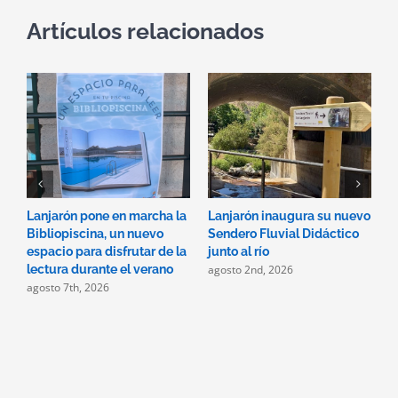
Artículos relacionados
Lanjarón pone en marcha la
Lanjarón inaugura su nuevo
A
Bibliopiscina, un nuevo
Sendero Fluvial Didáctico
a
espacio para disfrutar de la
junto al río
d
agosto 2nd, 2026
a
lectura durante el verano
agosto 7th, 2026