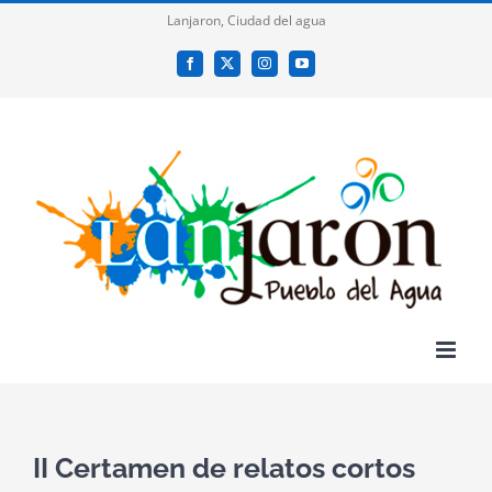
Saltar
Lanjaron, Ciudad del agua
al
Facebook
X
Instagram
YouTube
contenido
II Certamen de relatos cortos