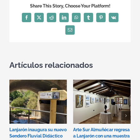
Share This Story, Choose Your Platform!
Facebook
X
Reddit
LinkedIn
WhatsApp
Tumblr
Pinterest
Vk
Correo
electrónico
Artículos relacionados
Lanjarón inaugura su nuevo
Arte Sur Almuñécar regresa
D
Sendero Fluvial Didáctico
a Lanjarón con una muestra
p