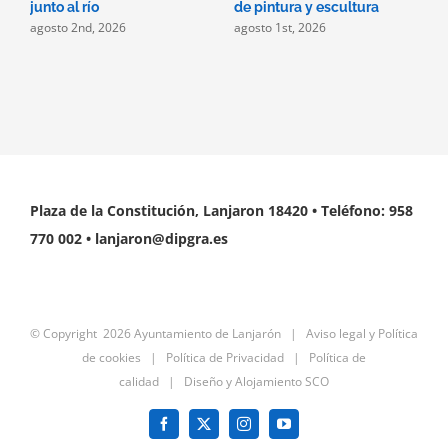
j
junto al río
de pintura y escultura
agosto 2nd, 2026
agosto 1st, 2026
Plaza de la Constitución, Lanjaron 18420 • Teléfono: 958
770 002 • lanjaron@dipgra.es
© Copyright
2026 Ayuntamiento de Lanjarón |
Aviso legal y Política
de cookies
|
Política de Privacidad
|
Política de
calidad
|
Diseño y Alojamiento SCO
Facebook
X
Instagram
YouTube