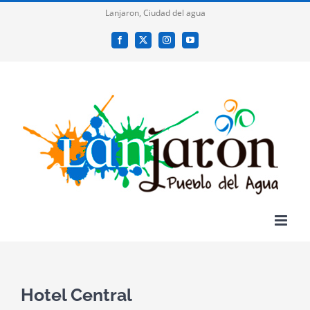
Saltar
Lanjaron, Ciudad del agua
al
Facebook
X
Instagram
YouTube
contenido
Hotel Central