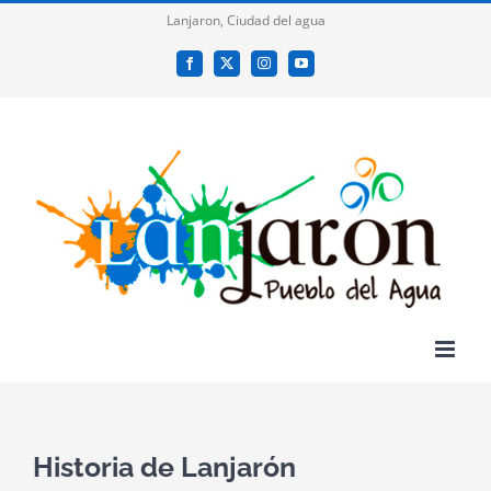
Saltar
Lanjaron, Ciudad del agua
al
Facebook
X
Instagram
YouTube
contenido
Historia de Lanjarón