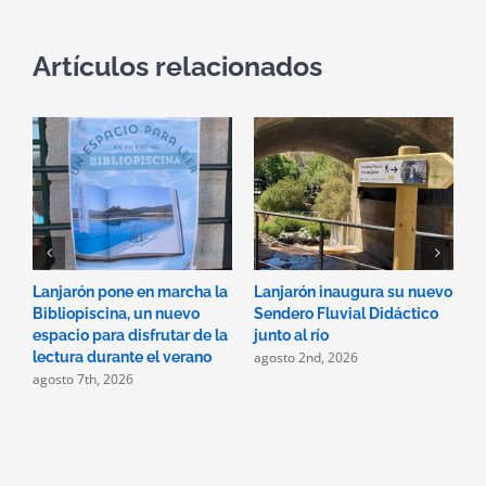
Artículos relacionados
Lanjarón pone en marcha la
Lanjarón inaugura su nuevo
A
Bibliopiscina, un nuevo
Sendero Fluvial Didáctico
a
espacio para disfrutar de la
junto al río
d
agosto 2nd, 2026
a
lectura durante el verano
agosto 7th, 2026