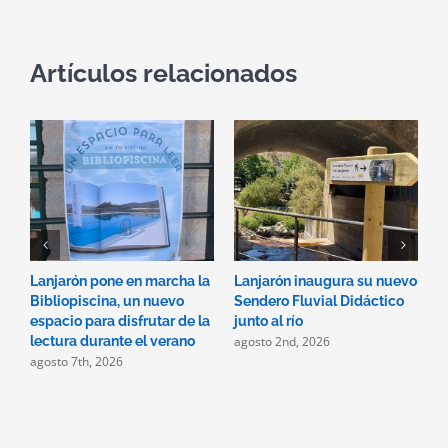
Artículos relacionados
Lanjarón pone en marcha la
Lanjarón inaugura su nuevo
A
Bibliopiscina, un nuevo
Sendero Fluvial Didáctico
a
espacio para disfrutar de la
junto al río
d
agosto 2nd, 2026
a
lectura durante el verano
agosto 7th, 2026