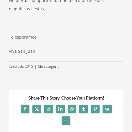
No
pierdas
la oportunidad de disfrutar de estas
magníficas fiestas,
Te esperamos!
Viva San Juan!
junio 5th, 2015
|
Sin categoría
Share This Story, Choose Your Platform!
Facebook
X
Reddit
LinkedIn
WhatsApp
Tumblr
Pinterest
Vk
Correo
electrónico