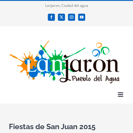
Saltar
Lanjaron, Ciudad del agua
al
Facebook
X
Instagram
YouTube
contenido
Fiestas de San Juan 2015