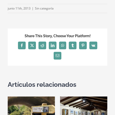
junio 11th, 2013
|
Sin categoría
Share This Story, Choose Your Platform!
Facebook
X
Reddit
LinkedIn
WhatsApp
Tumblr
Pinterest
Vk
Correo
electrónico
Artículos relacionados