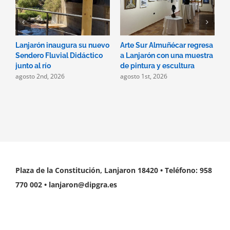
Lanjarón inaugura su nuevo
Arte Sur Almuñécar regresa
D
Sendero Fluvial Didáctico
a Lanjarón con una muestra
p
j
junto al río
de pintura y escultura
agosto 2nd, 2026
agosto 1st, 2026
Plaza de la Constitución, Lanjaron 18420 • Teléfono: 958
770 002 • lanjaron@dipgra.es