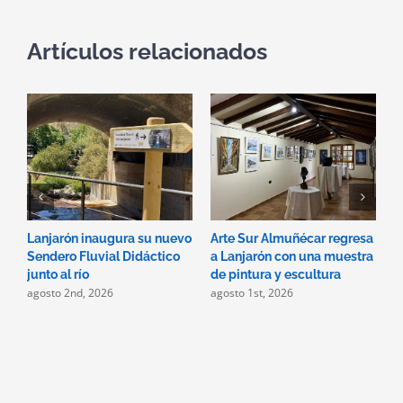
Artículos relacionados
Lanjarón inaugura su nuevo
Arte Sur Almuñécar regresa
D
Sendero Fluvial Didáctico
a Lanjarón con una muestra
p
j
junto al río
de pintura y escultura
agosto 2nd, 2026
agosto 1st, 2026