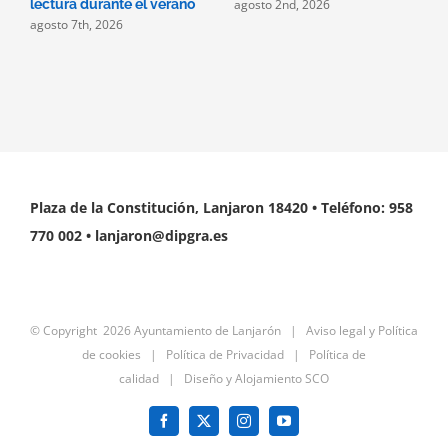
agosto 2nd, 2026
a
lectura durante el verano
agosto 7th, 2026
Plaza de la Constitución, Lanjaron 18420 • Teléfono: 958
770 002 • lanjaron@dipgra.es
© Copyright
2026 Ayuntamiento de Lanjarón |
Aviso legal y Política
de cookies
|
Política de Privacidad
|
Política de
calidad
|
Diseño y Alojamiento SCO
Facebook
X
Instagram
YouTube