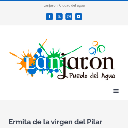
Saltar
Lanjaron, Ciudad del agua
al
Facebook
X
Instagram
YouTube
contenido
Ermita de la virgen del Pilar