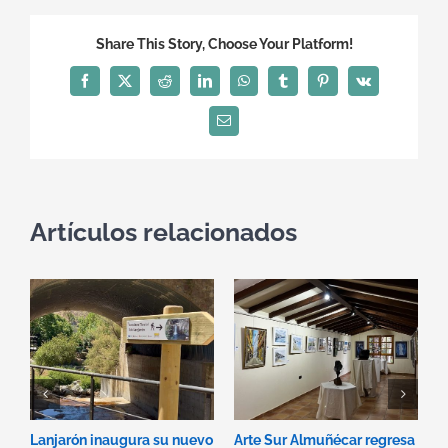
Share This Story, Choose Your Platform!
Facebook
X
Reddit
LinkedIn
WhatsApp
Tumblr
Pinterest
Vk
Correo
electrónico
Artículos relacionados
Lanjarón inaugura su nuevo
Arte Sur Almuñécar regresa
D