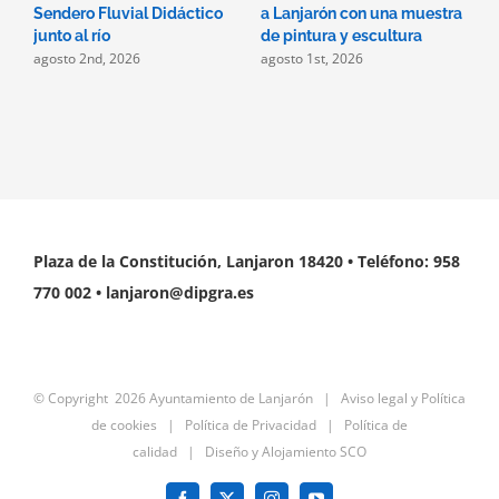
Sendero Fluvial Didáctico
a Lanjarón con una muestra
p
j
junto al río
de pintura y escultura
agosto 2nd, 2026
agosto 1st, 2026
Plaza de la Constitución, Lanjaron 18420 • Teléfono: 958
770 002 • lanjaron@dipgra.es
© Copyright
2026 Ayuntamiento de Lanjarón |
Aviso legal y Política
de cookies
|
Política de Privacidad
|
Política de
calidad
|
Diseño y Alojamiento SCO