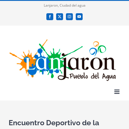
Saltar
Lanjaron, Ciudad del agua
al
Facebook
X
Instagram
YouTube
contenido
Encuentro Deportivo de la