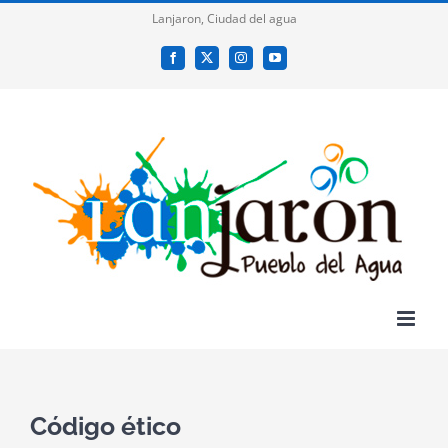
Saltar
Lanjaron, Ciudad del agua
al
Facebook
X
Instagram
YouTube
contenido
Código ético