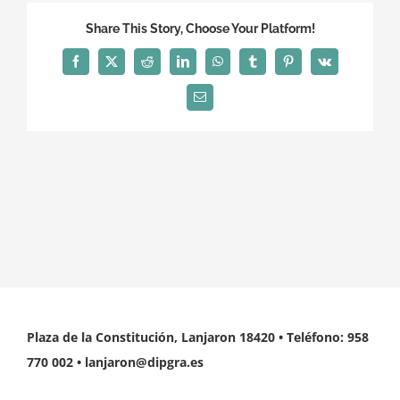
Share This Story, Choose Your Platform!
Facebook
X
Reddit
LinkedIn
WhatsApp
Tumblr
Pinterest
Vk
Correo
electrónico
Plaza de la Constitución, Lanjaron 18420 • Teléfono: 958
770 002 • lanjaron@dipgra.es