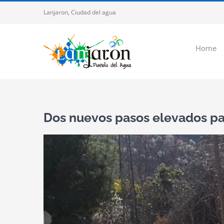
Saltar
Lanjaron, Ciudad del agua
al
contenido
Home
Dos nuevos pasos elevados par
Ver
imagen
más
grande