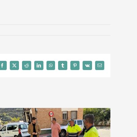
Facebook
X
Reddit
LinkedIn
WhatsApp
Tumblr
Pinterest
Vk
Correo
electrónico