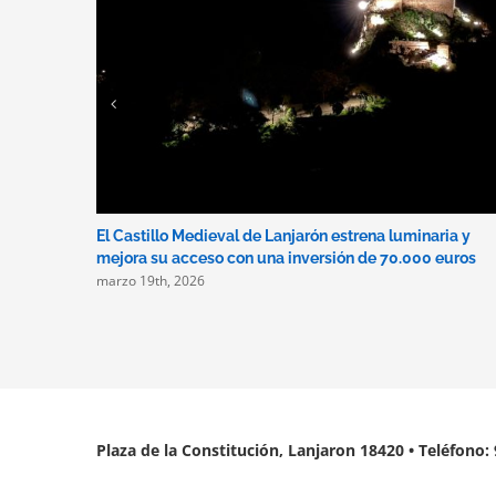
El Castillo Medieval de Lanjarón estrena luminaria y
mejora su acceso con una inversión de 70.000 euros
marzo 19th, 2026
Plaza de la Constitución, Lanjaron 18420 • Teléfono: