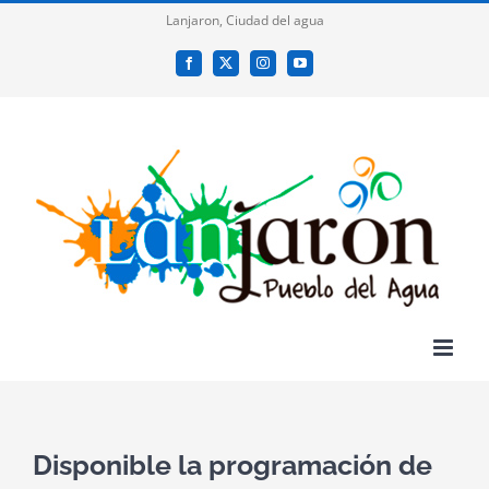
Saltar
Lanjaron, Ciudad del agua
al
Facebook
X
Instagram
YouTube
contenido
Disponible la programación de