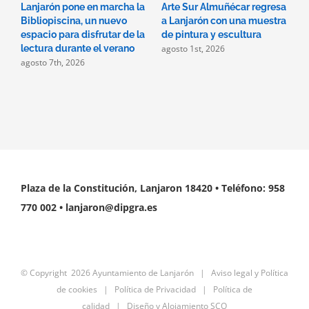
Lanjarón pone en marcha la
Arte Sur Almuñécar regresa
L
Bibliopiscina, un nuevo
a Lanjarón con una muestra
d
espacio para disfrutar de la
de pintura y escultura
e
agosto 1st, 2026
lectura durante el verano
i
agosto 7th, 2026
s
a
j
Plaza de la Constitución, Lanjaron 18420 • Teléfono: 958
770 002 • lanjaron@dipgra.es
© Copyright
2026 Ayuntamiento de Lanjarón |
Aviso legal y Política
de cookies
|
Política de Privacidad
|
Política de
calidad
|
Diseño y Alojamiento SCO