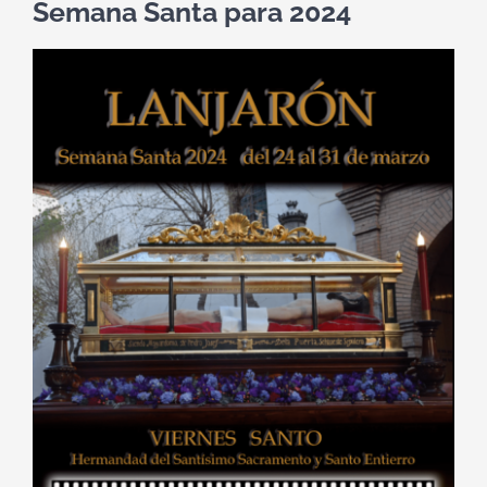
Semana Santa para 2024
Ver
imagen
más
grande