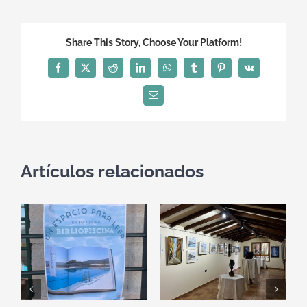
Share This Story, Choose Your Platform!
Facebook
X
Reddit
LinkedIn
WhatsApp
Tumblr
Pinterest
Vk
Correo
electrónico
Artículos relacionados