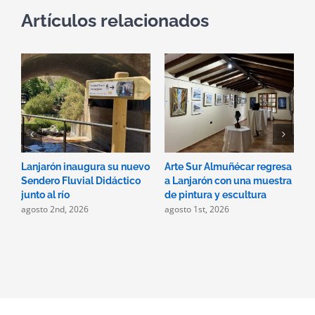
Artículos relacionados
Lanjarón inaugura su nuevo
Arte Sur Almuñécar regresa
D
Sendero Fluvial Didáctico
a Lanjarón con una muestra
p
j
junto al río
de pintura y escultura
agosto 2nd, 2026
agosto 1st, 2026