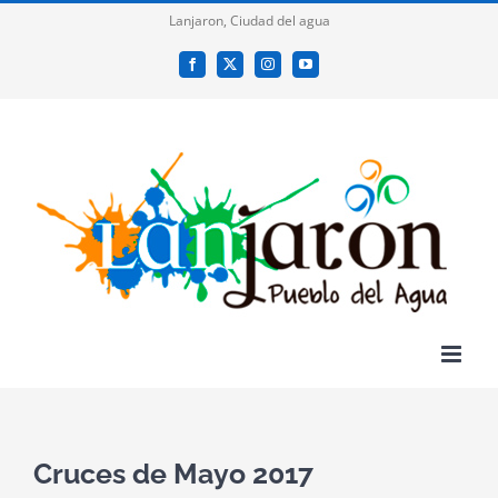
Saltar
Lanjaron, Ciudad del agua
al
Facebook
X
Instagram
YouTube
contenido
Cruces de Mayo 2017