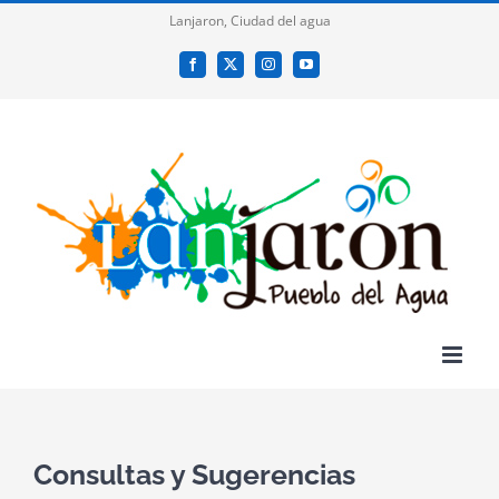
Saltar
Lanjaron, Ciudad del agua
al
Facebook
X
Instagram
YouTube
contenido
Consultas y Sugerencias