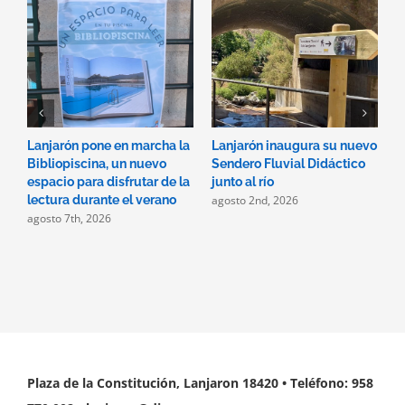
Lanjarón pone en marcha la
Lanjarón inaugura su nuevo
A
Bibliopiscina, un nuevo
Sendero Fluvial Didáctico
a
espacio para disfrutar de la
junto al río
d
agosto 2nd, 2026
a
lectura durante el verano
agosto 7th, 2026
Plaza de la Constitución, Lanjaron 18420 • Teléfono: 958