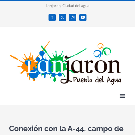
Saltar
Lanjaron, Ciudad del agua
al
Facebook
X
Instagram
YouTube
contenido
Conexión con la A-44, campo de