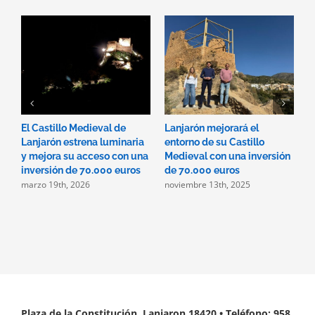
El Castillo Medieval de
Lanjarón mejorará el
L
Lanjarón estrena luminaria
entorno de su Castillo
o
y mejora su acceso con una
Medieval con una inversión
B
inversión de 70.000 euros
de 70.000 euros
M
marzo 19th, 2026
noviembre 13th, 2025
d
H
n
Plaza de la Constitución, Lanjaron 18420 • Teléfono: 958