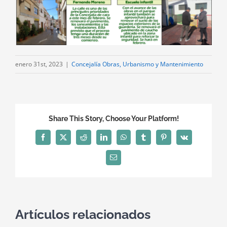
enero 31st, 2023
|
Concejalía Obras, Urbanismo y Mantenimiento
Share This Story, Choose Your Platform!
Facebook
X
Reddit
LinkedIn
WhatsApp
Tumblr
Pinterest
Vk
Correo
electrónico
Artículos relacionados