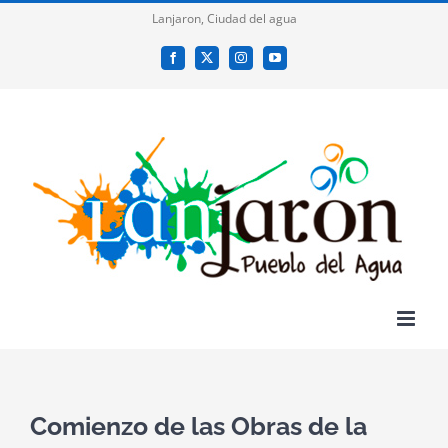
Saltar
Lanjaron, Ciudad del agua
al
Facebook
X
Instagram
YouTube
contenido
Comienzo de las Obras de la