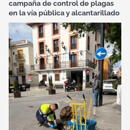
campaña de control de plagas
en la vía pública y alcantarillado
Ver
imagen
más
grande