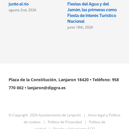
junto al río
Fiestas del Agua y del
1
agosto 2nd, 2026
j
Jamón, las primeras como
Fiesta de Interés Turístico
Nacional
junio 18th, 2026
Plaza de la Constitución, Lanjaron 18420 • Teléfono: 958
770 002 • lanjaron@dipgra.es
© Copyright
2026 Ayuntamiento de Lanjarón |
Aviso legal y Política
de cookies
|
Política de Privacidad
|
Política de
calidad
|
Diseño y Alojamiento SCO