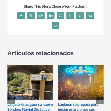
Share This Story, Choose Your Platform!
Facebook
X
Reddit
LinkedIn
WhatsApp
Tumblr
Pinterest
Vk
Correo
electrónico
Artículos relacionados
Lanjarón inaugura su nuevo
Lanjarón se prepara para
P
Sendero Fluvial Didáctico
iniciar este viernes sus
A