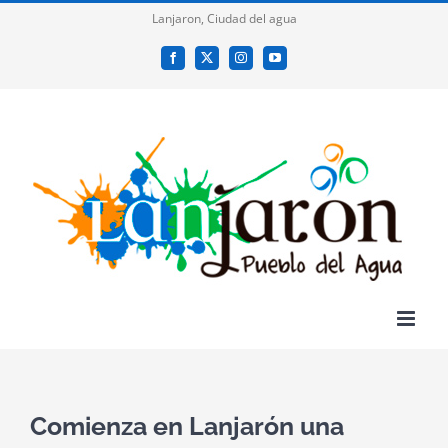
Saltar
Lanjaron, Ciudad del agua
al
Facebook
X
Instagram
YouTube
contenido
Comienza en Lanjarón una