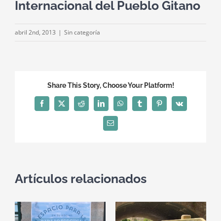
Internacional del Pueblo Gitano
abril 2nd, 2013
|
Sin categoría
Share This Story, Choose Your Platform!
Facebook
X
Reddit
LinkedIn
WhatsApp
Tumblr
Pinterest
Vk
Correo
electrónico
Artículos relacionados