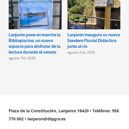
Lanjarón pone en marcha la
Lanjarón inaugura su nuevo
A
Bibliopiscina, un nuevo
Sendero Fluvial Didáctico
a
espacio para disfrutar de la
junto al río
d
agosto 2nd, 2026
a
lectura durante el verano
agosto 7th, 2026
Plaza de la Constitución, Lanjaron 18420 • Teléfono: 958
770 002 • lanjaron@dipgra.es