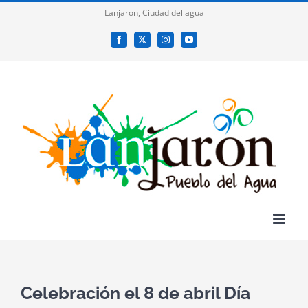
Saltar
Lanjaron, Ciudad del agua
al
Facebook
X
Instagram
YouTube
contenido
Celebración el 8 de abril Día