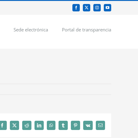
Facebook
X
Instagram
YouTube
Sede electrónica
Portal de transparencia
Facebook
X
Reddit
LinkedIn
WhatsApp
Tumblr
Pinterest
Vk
Correo
electrónico