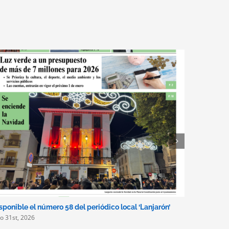
sponible el número 58 del periódico local ‘Lanjarón’
Lanjarón i
lio 31st, 2026
de alquile
turismo a