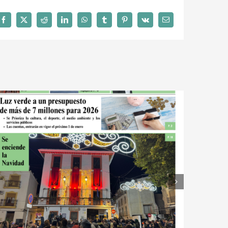
Facebook
X
Reddit
LinkedIn
WhatsApp
Tumblr
Pinterest
Vk
Correo
electrónico