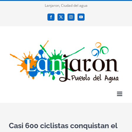
Saltar
Lanjaron, Ciudad del agua
al
Facebook
X
Instagram
YouTube
contenido
Casi 600 ciclistas conquistan el