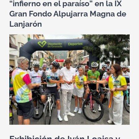
“infierno en el paraíso” en la IX
Gran Fondo Alpujarra Magna de
Lanjarón
Ver
imagen
más
grande