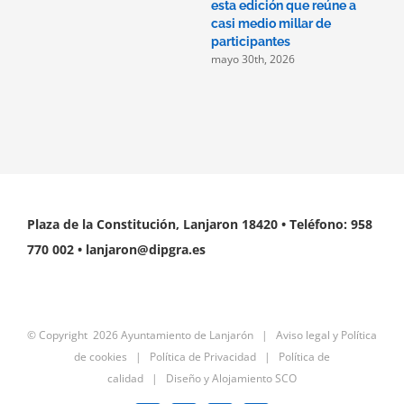
m
esta edición que reúne a
casi medio millar de
participantes
mayo 30th, 2026
Plaza de la Constitución, Lanjaron 18420 • Teléfono: 958
770 002 • lanjaron@dipgra.es
© Copyright
2026 Ayuntamiento de Lanjarón |
Aviso legal y Política
de cookies
|
Política de Privacidad
|
Política de
calidad
|
Diseño y Alojamiento SCO