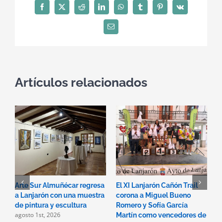
Facebook
X
Reddit
LinkedIn
WhatsApp
Tumblr
Pinterest
Vk
Correo
electrónico
Artículos relacionados
Arte Sur Almuñécar regresa
El XI Lanjarón Cañón Trail
L
a Lanjarón con una muestra
corona a Miguel Bueno
e
de pintura y escultura
Romero y Sofía García
d
agosto 1st, 2026
Martín como vencedores de
P