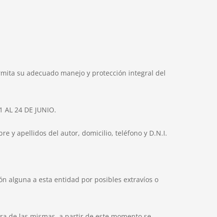
ermita su adecuado manejo y protección integral del
1 AL 24 DE JUNIO.
 y apellidos del autor, domicilio, teléfono y D.N.I.
ón alguna a esta entidad por posibles extravíos o
ura de las mismas, a partir de este momento se