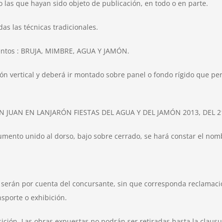
 las que hayan sido objeto de publicación, en todo o en parte.
das las técnicas tradicionales.
ementos : BRUJA, MIMBRE, AGUA Y JAMÓN.
ión vertical y deberá ir montado sobre panel o fondo rígido que p
n : SAN JUAN EN LANJARÓN FIESTAS DEL AGUA Y DEL JAMÓN 2013, DEL 2
ento unido al dorso, bajo sobre cerrado, se hará constar el nombre
n serán por cuenta del concursante, sin que corresponda reclamaci
sporte o exhibición.
ición. Las obras expuestas no podrán ser retiradas hasta la claus