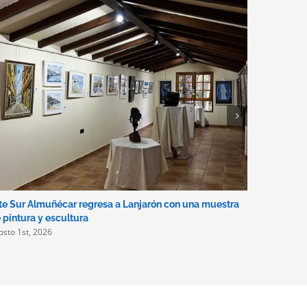
te Sur Almuñécar regresa a Lanjarón con una muestra
Disponible
julio 31st, 
 pintura y escultura
osto 1st, 2026