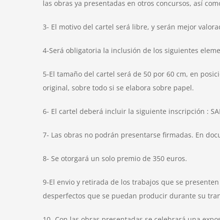
las obras ya presentadas en otros concursos, así como
3- El motivo del cartel será libre, y serán mejor valora
4-Será obligatoria la inclusión de los siguientes el
5-El tamaño del cartel será de 50 por 60 cm, en posic
original, sobre todo si se elabora sobre papel.
6- El cartel deberá incluir la siguiente inscripció
7- Las obras no podrán presentarse firmadas. En docum
8- Se otorgará un solo premio de 350 euros.
9-El envio y retirada de los trabajos que se presente
desperfectos que se puedan producir durante su tran
10- Con las obras presentadas se celebrará una expos