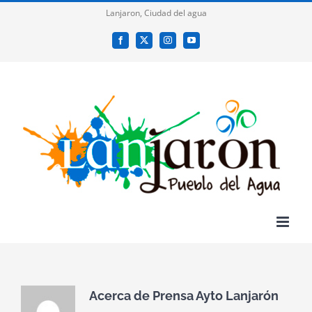
Saltar
Lanjaron, Ciudad del agua
al
Facebook
X
Instagram
YouTube
contenido
Acerca de
Prensa Ayto Lanjarón