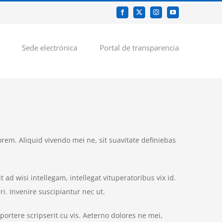
Facebook
X
Instagram
YouTube
Sede electrónica
Portal de transparencia
orem. Aliquid vivendo mei ne, sit suavitate definiebas
 ad wisi intellegam, intellegat vituperatoribus vix id.
. Invenire suscipiantur nec ut.
portere scripserit cu vis. Aeterno dolores ne mei,