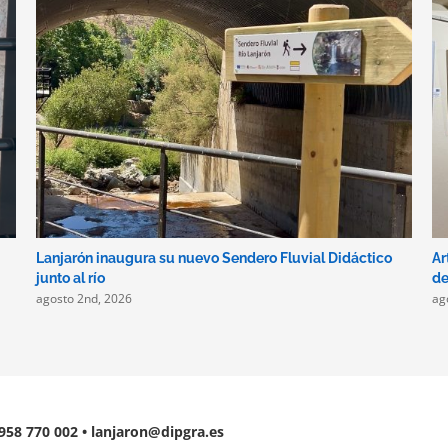
Lanjarón inaugura su nuevo Sendero Fluvial Didáctico
Ar
junto al río
de
agosto 2nd, 2026
ag
 958 770 002 • lanjaron@dipgra.es