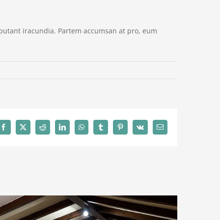
d putant iracundia. Partem accumsan at pro, eum
Facebook
X
Reddit
LinkedIn
WhatsApp
Tumblr
Pinterest
Vk
Correo
electrónico