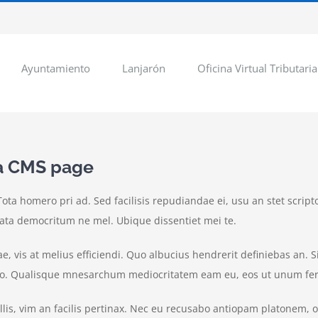
Ayuntamiento
Lanjarón
Oficina Virtual Tributaria
 a CMS page
ota homero pri ad. Sed facilisis repudiandae ei, usu an stet script
sata democritum ne mel. Ubique dissentiet mei te.
 vis at melius efficiendi. Quo albucius hendrerit definiebas an. Sit
duo. Qualisque mnesarchum mediocritatem eam eu, eos ut unum ferri
llis, vim an facilis pertinax. Nec eu recusabo antiopam platonem, o