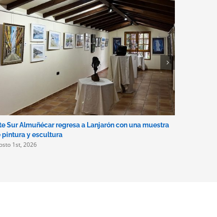
te Sur Almuñécar regresa a Lanjarón con una muestra
Disponible
julio 31st, 
 pintura y escultura
osto 1st, 2026